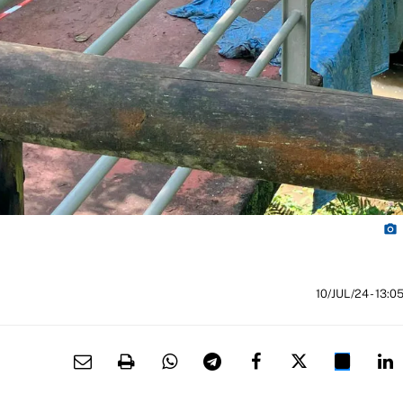
photo_camera
10/JUL/24
- 13:0