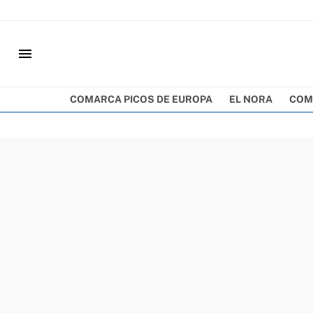
menu
COMARCA PICOS DE EUROPA
EL NORA
COM