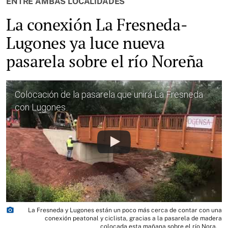
ENTRE AMBAS LOCALIDADES
La conexión La Fresneda-
Lugones ya luce nueva
pasarela sobre el río Noreña
Colocación de la pasarela que unirá La Fresneda
con Lugones
photo_camera
La Fresneda y Lugones están un poco más cerca de contar con una
conexión peatonal y ciclista, gracias a la pasarela de madera
colocada esta mañana sobre el río Nora.