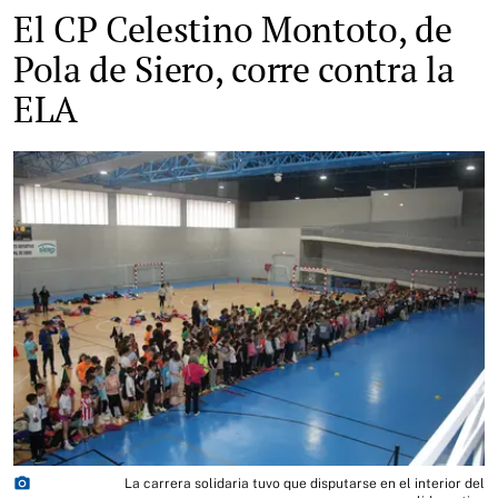
El CP Celestino Montoto, de
Pola de Siero, corre contra la
ELA
photo_camera
La carrera solidaria tuvo que disputarse en el interior del