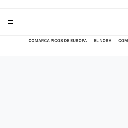
menu
COMARCA PICOS DE EUROPA
EL NORA
COM