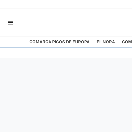
menu
COMARCA PICOS DE EUROPA
EL NORA
COM