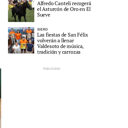
Alfredo Canteli recogerá
el Asturcón de Oro en El
Sueve
SIERO
Las fiestas de San Félix
volverán a llenar
Valdesoto de música,
tradición y carrozas