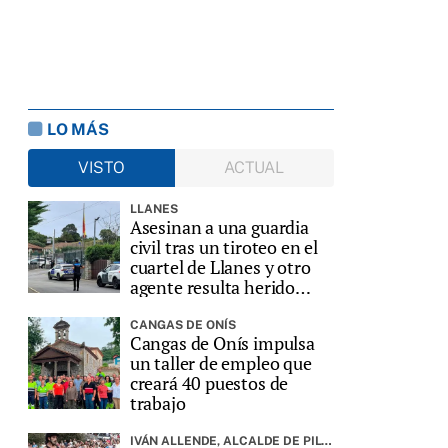
LO MÁS
VISTO
ACTUAL
LLANES
Asesinan a una guardia
civil tras un tiroteo en el
cuartel de Llanes y otro
agente resulta herido
grave
CANGAS DE ONÍS
Cangas de Onís impulsa
un taller de empleo que
creará 40 puestos de
trabajo
IVÁN ALLENDE, ALCALDE DE PILOÑA, PREGONARÁ LA FIESTA