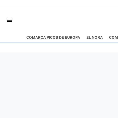
menu
COMARCA PICOS DE EUROPA
EL NORA
COM