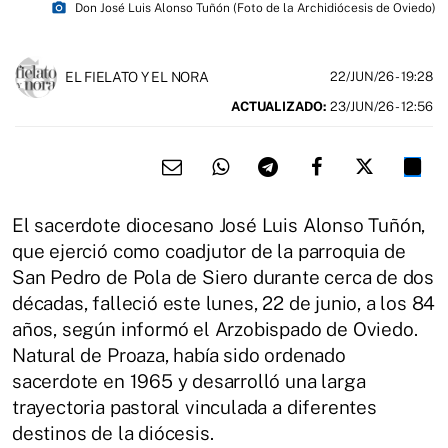
photo_camera
Don José Luis Alonso Tuñón (Foto de la Archidiócesis de Oviedo)
EL FIELATO Y EL NORA
22/JUN/26
- 19:28
ACTUALIZADO:
23/JUN/26 - 12:56
El sacerdote diocesano José Luis Alonso Tuñón,
que ejerció como coadjutor de la parroquia de
San Pedro de Pola de Siero durante cerca de dos
décadas, falleció este lunes, 22 de junio, a los 84
años, según informó el Arzobispado de Oviedo.
Natural de Proaza, había sido ordenado
sacerdote en 1965 y desarrolló una larga
trayectoria pastoral vinculada a diferentes
destinos de la diócesis.