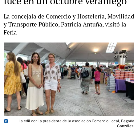
luce en un octubre veraniego
La concejala de Comercio y Hostelería, Movilidad
y Transporte Público, Patricia Antuña, visitó la
Feria
photo_camera
La edil con la presidenta de la asociación Comercio Local, Begoña
González.