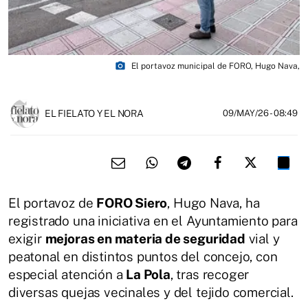
photo_camera
El portavoz municipal de FORO, Hugo Nava,
EL FIELATO Y EL NORA
09/MAY/26
- 08:49
El portavoz de
FORO Siero
, Hugo Nava, ha
registrado una iniciativa en el Ayuntamiento para
exigir
mejoras en materia de seguridad
vial y
peatonal en distintos puntos del concejo, con
especial atención a
La Pola
, tras recoger
diversas quejas vecinales y del tejido comercial.