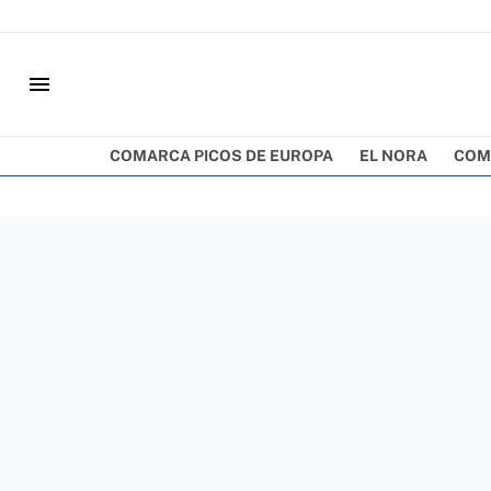
menu
COMARCA PICOS DE EUROPA
EL NORA
COM