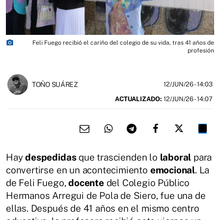
photo_camera
Feli Fuego recibió el cariño del colegio de su vida, tras 41 años de
profesión
TOÑO SUÁREZ
12/JUN/26
- 14:03
ACTUALIZADO:
12/JUN/26 - 14:07
Hay
despedidas
que trascienden lo
laboral
para
convertirse en un acontecimiento
emocional
. La
de Feli Fuego,
docente
del Colegio Público
Hermanos Arregui de Pola de Siero, fue una de
ellas. Después de 41 años en el mismo centro