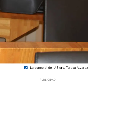
photo_camera
La concejal de IU SIero, Teresa Álvarez
7