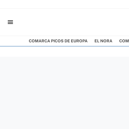
menu
COMARCA PICOS DE EUROPA
EL NORA
COM