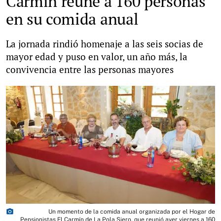
Carmín reúne a 160 personas
en su comida anual
La jornada rindió homenaje a las seis socias de
mayor edad y puso en valor, un año más, la
convivencia entre las personas mayores
photo_camera
Un momento de la comida anual organizada por el Hogar de
Pensionistas El Carmín de La Pola Siero, que reunió ayer viernes a 160