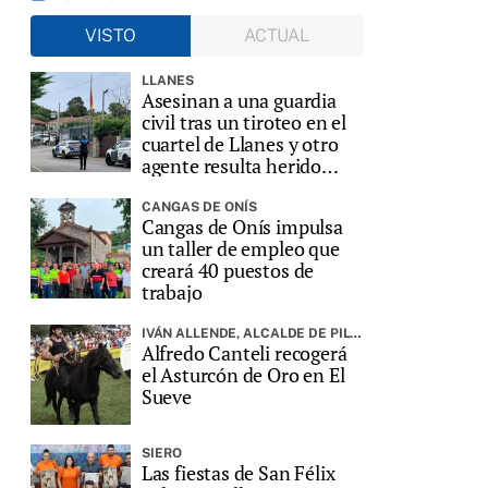
VISTO
ACTUAL
LLANES
Asesinan a una guardia
civil tras un tiroteo en el
cuartel de Llanes y otro
agente resulta herido
grave
CANGAS DE ONÍS
Cangas de Onís impulsa
un taller de empleo que
creará 40 puestos de
trabajo
IVÁN ALLENDE, ALCALDE DE PILOÑA, PREGONARÁ LA FIESTA
Alfredo Canteli recogerá
el Asturcón de Oro en El
Sueve
SIERO
Las fiestas de San Félix