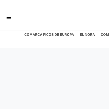
menu
COMARCA PICOS DE EUROPA
EL NORA
COM