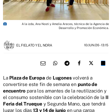
photo_camera
A la izda, Ana Nosti y Amelia Areces, técnica de la Agencia de
Desarrollo y Promoción Económica.
EL FIELATO Y EL NORA
10/JUN/26
- 13:15
La
Plaza de Europa
de
Lugones
volverá a
convertirse este fin de semana en
punto de
encuentro
para los amantes de la reutilización y
el consumo sostenible con la celebración de la
II
Feria del Trueque
y Segunda Mano, que tendrá
lugar los días
13 y 14 de junio
en una carpa