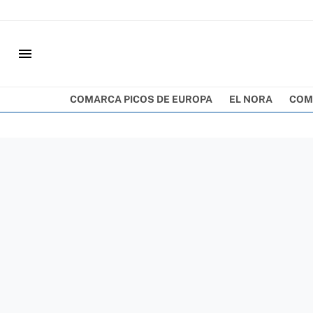
menu
COMARCA PICOS DE EUROPA
EL NORA
COM