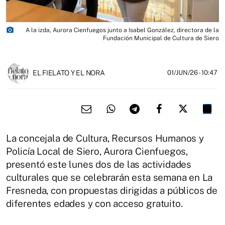
photo_camera
A la izda, Aurora Cienfuegos junto a Isabel González, directora de la
Fundación Municipal de Cultura de Siero
EL FIELATO Y EL NORA
01/JUN/26
- 10:47
La concejala de Cultura, Recursos Humanos y
Policía Local de Siero, Aurora Cienfuegos,
presentó este lunes dos de las actividades
culturales que se celebrarán esta semana en La
Fresneda, con propuestas dirigidas a públicos de
diferentes edades y con acceso gratuito.