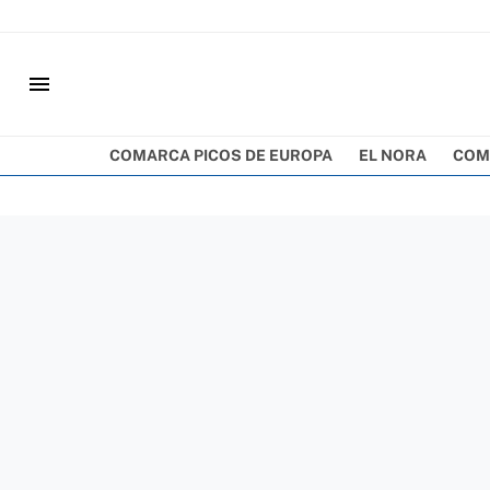
menu
COMARCA PICOS DE EUROPA
EL NORA
COM