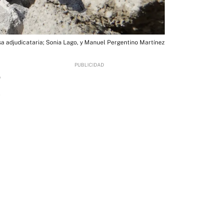
sa adjudicataria; Sonia Lago, y Manuel Pergentino Martínez
9