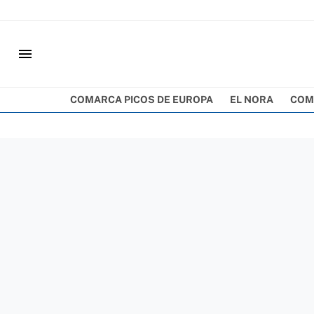
menu
COMARCA PICOS DE EUROPA
EL NORA
COM