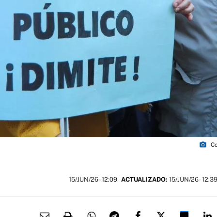
photo_camera
Co
15/JUN/26
- 12:09
ACTUALIZADO:
15/JUN/26 - 12:3