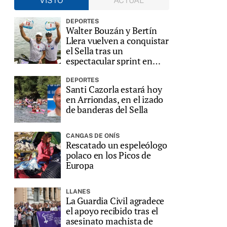
VISTO
ACTUAL
DEPORTES
Walter Bouzán y Bertín
Llera vuelven a conquistar
el Sella tras un
espectacular sprint en
Ribadesella
DEPORTES
Santi Cazorla estará hoy
en Arriondas, en el izado
de banderas del Sella
CANGAS DE ONÍS
Rescatado un espeleólogo
polaco en los Picos de
Europa
LLANES
La Guardia Civil agradece
el apoyo recibido tras el
asesinato machista de