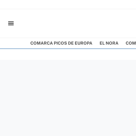
menu
COMARCA PICOS DE EUROPA
EL NORA
COM