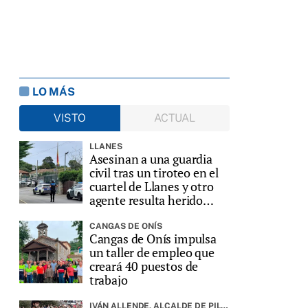
LO MÁS
VISTO
ACTUAL
LLANES
Asesinan a una guardia
civil tras un tiroteo en el
cuartel de Llanes y otro
agente resulta herido
grave
CANGAS DE ONÍS
Cangas de Onís impulsa
un taller de empleo que
creará 40 puestos de
trabajo
IVÁN ALLENDE, ALCALDE DE PILOÑA, PREGONARÁ LA FIESTA