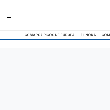
menu
COMARCA PICOS DE EUROPA
EL NORA
COM