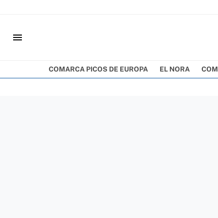
menu
COMARCA PICOS DE EUROPA
EL NORA
COM