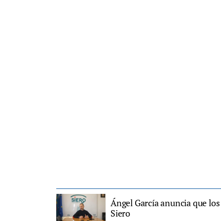
Ángel García anuncia que los
Siero