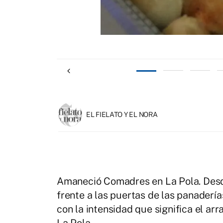
 Alonso, La Tahona
EL FIELATO Y EL NORA
Amaneció Comadres en La Pola. Desde
frente a las puertas de las panaderí
con la intensidad que significa el ar
La Pola.