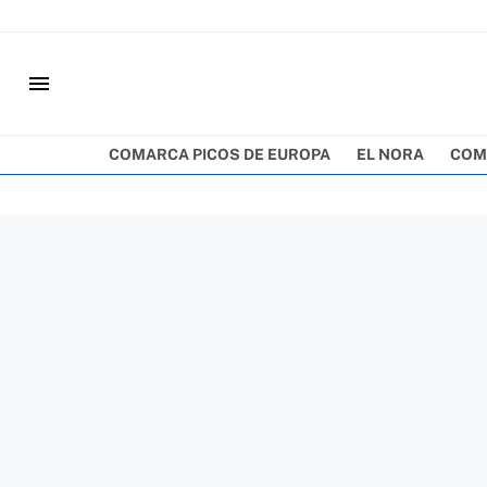
menu
COMARCA PICOS DE EUROPA
EL NORA
COM