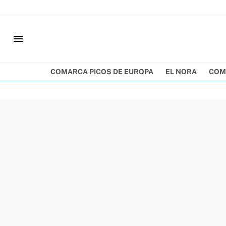
menu
COMARCA PICOS DE EUROPA
EL NORA
COM