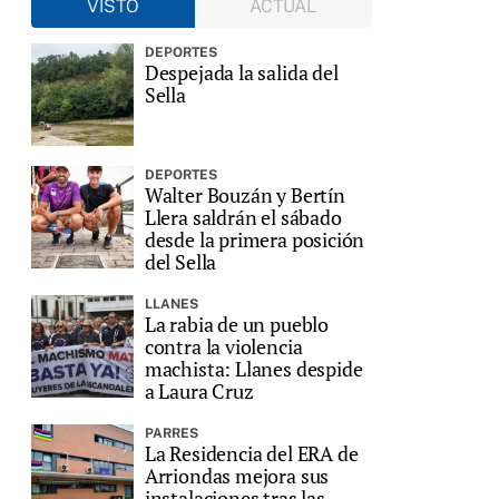
VISTO
ACTUAL
DEPORTES
Despejada la salida del
Sella
DEPORTES
Walter Bouzán y Bertín
Llera saldrán el sábado
desde la primera posición
del Sella
LLANES
La rabia de un pueblo
contra la violencia
machista: Llanes despide
a Laura Cruz
PARRES
La Residencia del ERA de
Arriondas mejora sus
instalaciones tras las