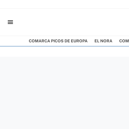
menu
COMARCA PICOS DE EUROPA
EL NORA
COM