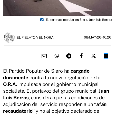
photo_camera
El portavoz popular en Siero, Juan luis Berros
EL FIELATO Y EL NORA
08/MAY/26
- 16:26
El Partido Popular de Siero ha
cargado
duramente
contra la nueva regulación de la
O.R.A.
impulsada por el gobierno municipal
socialista. El portavoz del grupo municipal,
Juan
Luis Berros
, considera que las condiciones de
adjudicación del servicio responden a un
“afán
recaudatorio”
y no al objetivo declarado de