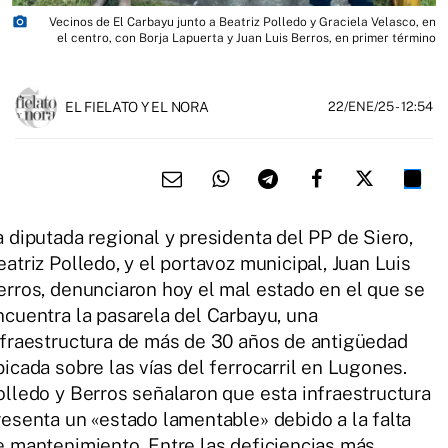
photo_camera
Vecinos de El Carbayu junto a Beatriz Polledo y Graciela Velasco, en
el centro, con Borja Lapuerta y Juan Luis Berros, en primer término
EL FIELATO Y EL NORA
22/ENE/25
- 12:54
a diputada regional y presidenta del PP de Siero,
eatriz Polledo, y el portavoz municipal, Juan Luis
erros, denunciaron hoy el mal estado en el que se
ncuentra la pasarela del Carbayu, una
nfraestructura de más de 30 años de antigüedad
bicada sobre las vías del ferrocarril en Lugones.
olledo y Berros señalaron que esta infraestructura
resenta un «estado lamentable» debido a la falta
e mantenimiento. Entre las deficiencias más