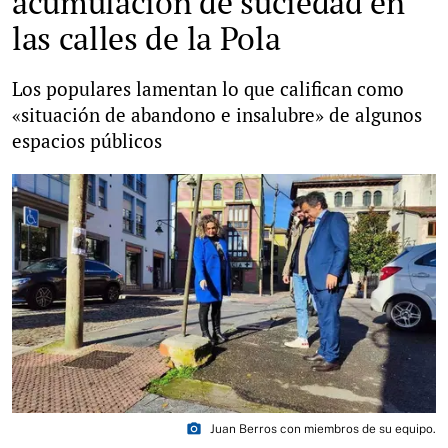
acumulación de suciedad en
las calles de la Pola
Los populares lamentan lo que califican como
«situación de abandono e insalubre» de algunos
espacios públicos
photo_camera
Juan Berros con miembros de su equipo.