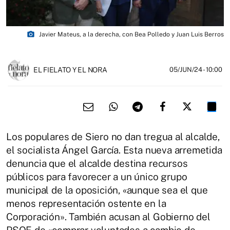
photo_camera
Javier Mateus, a la derecha, con Bea Polledo y Juan Luis Berros
EL FIELATO Y EL NORA
05/JUN/24
- 10:00
Los populares de Siero no dan tregua al alcalde,
el socialista Ángel García. Esta nueva arremetida
denuncia que el alcalde destina recursos
públicos para favorecer a un único grupo
municipal de la oposición, «aunque sea el que
menos representación ostente en la
Corporación». También acusan al Gobierno del
PSOE de «comprar voluntades a cambio de