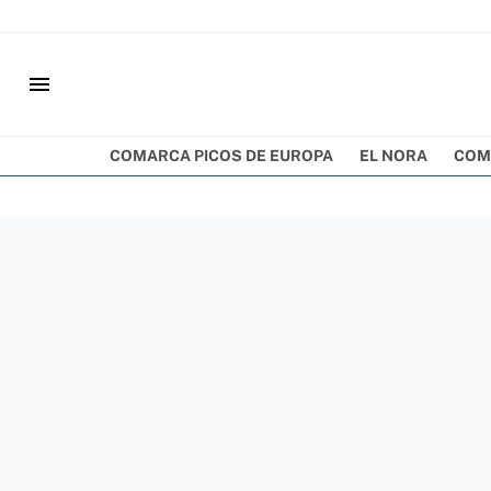
menu
COMARCA PICOS DE EUROPA
EL NORA
COM