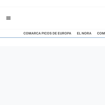
menu
COMARCA PICOS DE EUROPA
EL NORA
COM