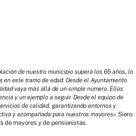
laci
ón de nuestro municipio supera los 65 a
ños, lo
os en este tramo de edad. Desde el Ayuntamiento
alidad vaya m
ás all
á de un simple n
úmero. Ellos
encia y un ejemplo a seguir. Desde el equipo de
rvicios de calidad, garantizando entornos y
ctiva y acompa
ñada para nuestros mayores
».
Siero
 de mayores y de pensionistas.