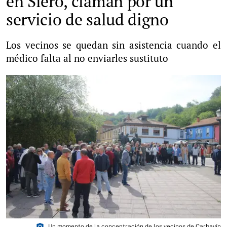
en Siero, claman por un
servicio de salud digno
Los vecinos se quedan sin asistencia cuando el
médico falta al no enviarles sustituto
photo_camera
Un momento de la concentración de los vecinos de Carbayín