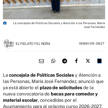
photo_camera
La concejala de Políticas Sociales y Atención a las Personas, María
José Fernández
EL FIELATO Y EL NORA
19/MAY/26
- 08:27
La
concejala de Políticas Sociales
y Atención a
las Personas, María José Fernández, anunció que
ya está abierto el
plazo de solicitudes
de la
nueva convocatoria de
becas para comedor y
material escolar
, concedidas por el
Ayuntamiento para el próximo curso 2026-2027.