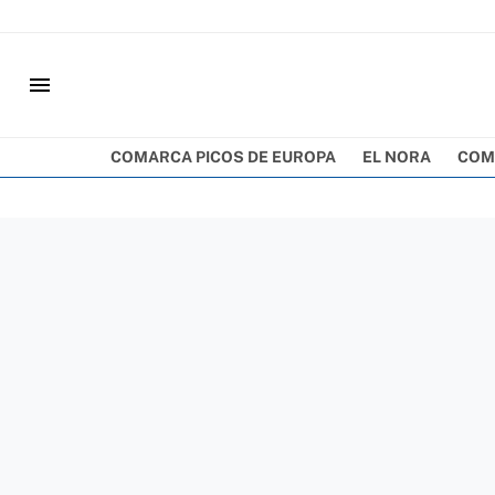
menu
COMARCA PICOS DE EUROPA
EL NORA
COM