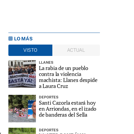
LO MÁS
VISTO
ACTUAL
LLANES
La rabia de un pueblo
contra la violencia
machista: Llanes despide
a Laura Cruz
DEPORTES
Santi Cazorla estará hoy
en Arriondas, en el izado
de banderas del Sella
DEPORTES
y