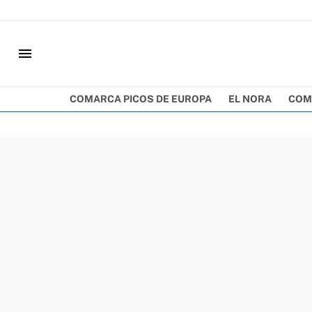
menu
COMARCA PICOS DE EUROPA
EL NORA
COM