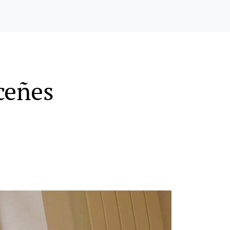
ceñes