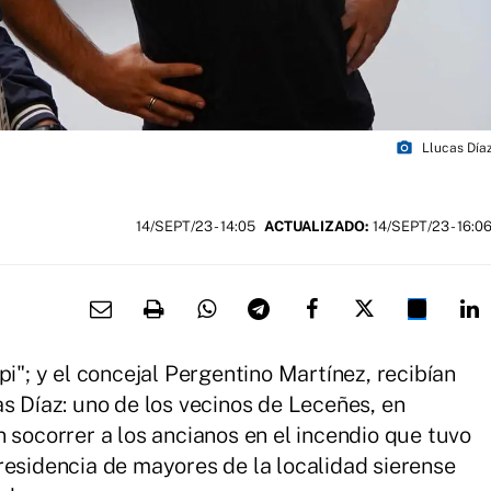
photo_camera
Llucas Díaz
14/SEPT/23
- 14:05
ACTUALIZADO:
14/SEPT/23 - 16:0
pi"; y el concejal Pergentino Martínez, recibían
s Díaz: uno de los vecinos de Leceñes, en
 socorrer a los ancianos en el incendio que tuvo
residencia de mayores de la localidad sierense