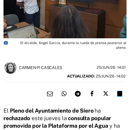
photo_camera
​El alcalde, Ángel García, durante la rueda de prensa posterior al
pleno.
CARMEN PI CASCALES
25/JUN/26
- 14:01
ACTUALIZADO:
25/JUN/26 - 14:02
El
Pleno del Ayuntamiento de Siero
ha
rechazado
este jueves la
consulta popular
promovida por la Plataforma por el Agua
y ha