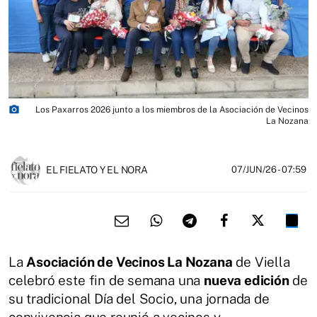
photo_camera
Los Paxarros 2026 junto a los miembros de la Asociación de Vecinos
La Nozana
EL FIELATO Y EL NORA
07/JUN/26
- 07:59
La
Asociación de Vecinos La Nozana
de Viella
celebró este fin de semana una
nueva edición
de
su tradicional Día del Socio, una jornada de
convivencia que reunió a vecinos y