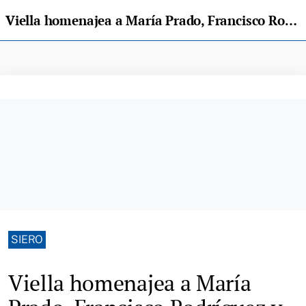
Viella homenajea a María Prado, Francisco Rodríguez y al bebé Álvaro Fuentes como «Paxarros del Año 2026»
SIERO
Viella homenajea a María