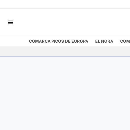
menu
COMARCA PICOS DE EUROPA
EL NORA
COM