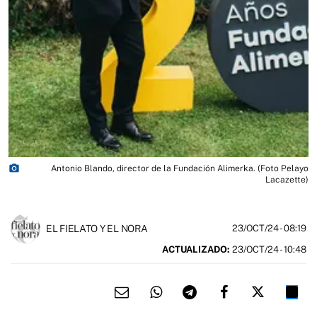
photo_camera
Antonio Blando, director de la Fundación Alimerka. (Foto Pelayo
Lacazette)
EL FIELATO Y EL NORA
23/OCT/24
- 08:19
ACTUALIZADO:
23/OCT/24 - 10:48