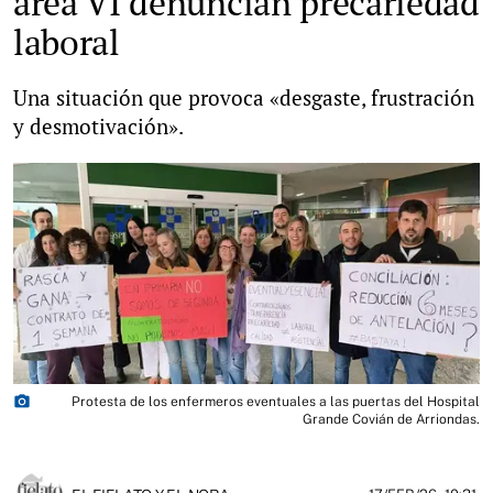
área VI denuncian precariedad
laboral
Una situación que provoca «desgaste, frustración
y desmotivación».
photo_camera
Protesta de los enfermeros eventuales a las puertas del Hospital
Grande Covián de Arriondas.