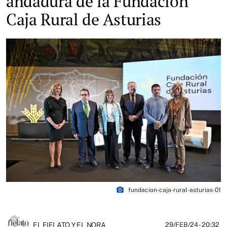
andadura de la Fundación
Caja Rural de Asturias
photo_camera
fundacion-caja-rural-asturias-01
EL FIELATO Y EL NORA
29/FEB/24
- 20:32