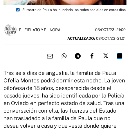
photo_camera
El rostro de Paula ha inundado las redes sociales en estos días.
EL FIELATO Y EL NORA
03/OCT/23
- 21:00
ACTUALIZADO:
03/OCT/23 - 21:01
Tras seis días de angustia, la familia de Paula
Ofelia Montes podrá dormir esta noche. La joven
piloñesa de 18 años, desaparecida desde el
pasado jueves, ha sido identificada por la Policía
en Oviedo en perfecto estado de salud. Tras una
conversación con ella, las fuerzas del Estado
han trasladado a la familia de Paula que no
desea volver a casa y que «está donde quiere