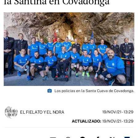
la Santina en Covadonga
photo_camera
Los policías en la Santa Cueva de Covadonga.
EL FIELATO Y EL NORA
19/NOV/21
- 13:29
ACTUALIZADO:
19/NOV/21 - 13:29