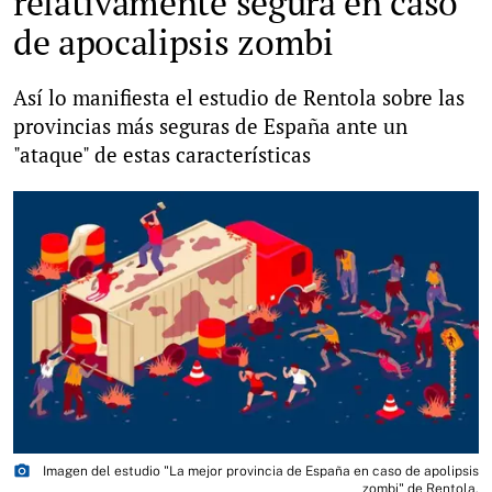
relativamente segura en caso
de apocalipsis zombi
Así lo manifiesta el estudio de Rentola sobre las
provincias más seguras de España ante un
"ataque" de estas características
photo_camera
Imagen del estudio "La mejor provincia de España en caso de apolipsis
zombi" de Rentola.