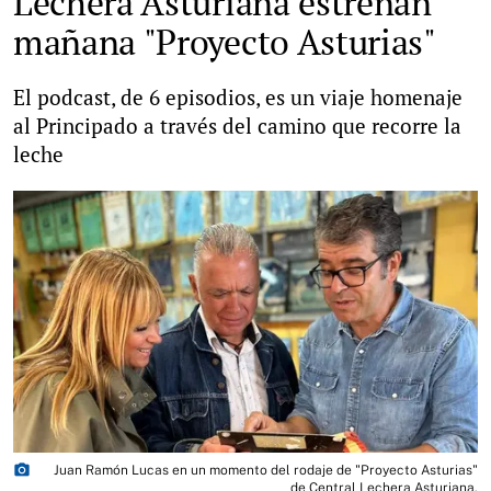
Lechera Asturiana estrenan
mañana "Proyecto Asturias"
El podcast, de 6 episodios, es un viaje homenaje
al Principado a través del camino que recorre la
leche
photo_camera
Juan Ramón Lucas en un momento del rodaje de "Proyecto Asturias"
de Central Lechera Asturiana.