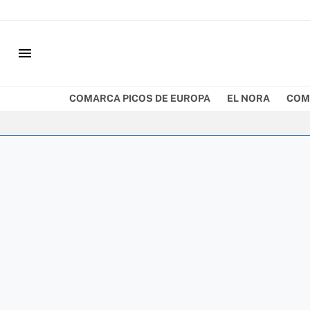
menu
COMARCA PICOS DE EUROPA
EL NORA
COM