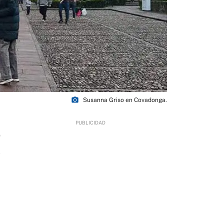
photo_camera
Susanna Griso en Covadonga.
0