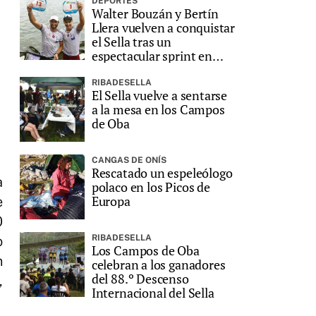
DEPORTES
Walter Bouzán y Bertín
Llera vuelven a conquistar
el Sella tras un
espectacular sprint en
Ribadesella
RIBADESELLA
El Sella vuelve a sentarse
a la mesa en los Campos
de Oba
CANGAS DE ONÍS
Rescatado un espeleólogo
a
polaco en los Picos de
Europa
e
0
o
RIBADESELLA
Los Campos de Oba
n
celebran a los ganadores
del 88.º Descenso
,
Internacional del Sella