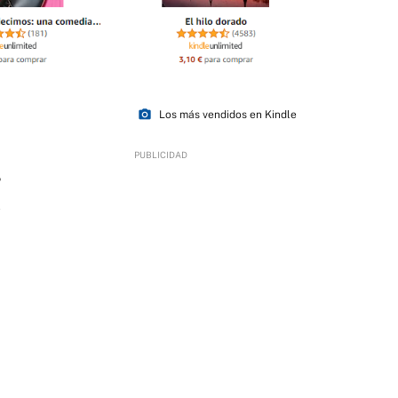
photo_camera
Los más vendidos en Kindle
5