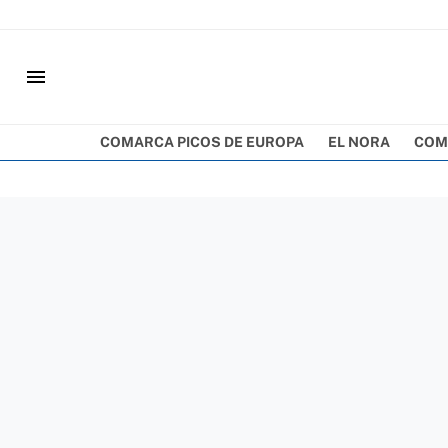
menu
COMARCA PICOS DE EUROPA
EL NORA
COM