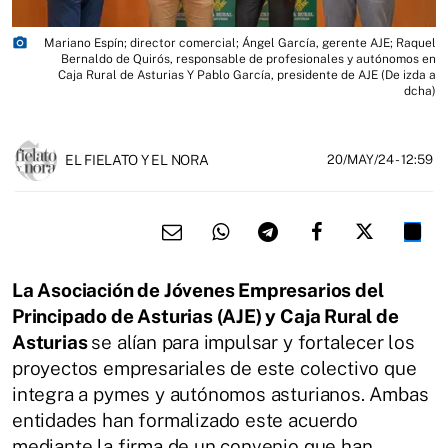
photo_camera
Mariano Espín; director comercial; Ángel García, gerente AJE; Raquel
Bernaldo de Quirós, responsable de profesionales y autónomos en
Caja Rural de Asturias Y Pablo García, presidente de AJE (De izda a
dcha)
EL FIELATO Y EL NORA
20/MAY/24
- 12:59
La Asociación de Jóvenes Empresarios del
Principado de Asturias (AJE) y Caja Rural de
Asturias
se alían para impulsar y fortalecer los
proyectos empresariales de este colectivo que
integra a pymes y autónomos asturianos. Ambas
entidades han formalizado este acuerdo
mediante la firma de un convenio que han