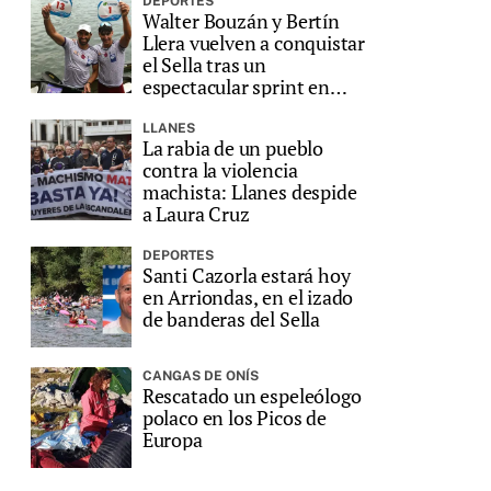
DEPORTES
Walter Bouzán y Bertín
Llera vuelven a conquistar
el Sella tras un
espectacular sprint en
Ribadesella
LLANES
La rabia de un pueblo
contra la violencia
machista: Llanes despide
a Laura Cruz
DEPORTES
Santi Cazorla estará hoy
en Arriondas, en el izado
de banderas del Sella
CANGAS DE ONÍS
Rescatado un espeleólogo
polaco en los Picos de
Europa