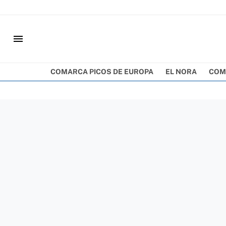
menu
COMARCA PICOS DE EUROPA
EL NORA
COM